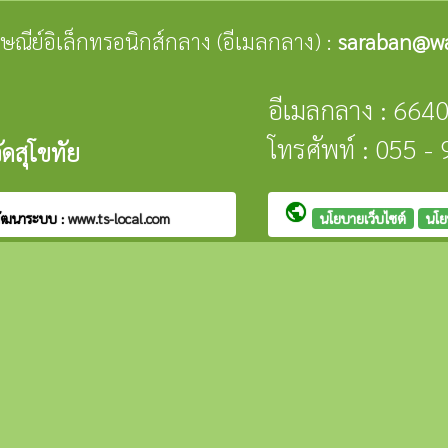
ปรษณีย์อิเล็กทรอนิกส์กลาง (อีเมลกลาง) :
saraban@wa
อีเมลกลาง : 664
โทรศัพท์ : 055 
ดสุโขทัย
public
ัฒนาระบบ :
www.ts-local.com
นโยบายเว็บไซต์
นโย