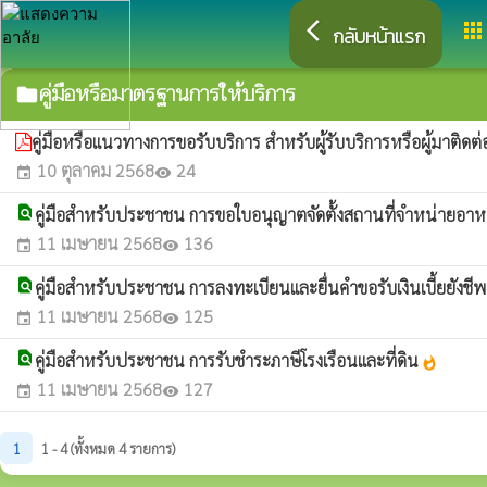
arrow_back_ios
apps
กลับหน้าแรก
คู่มือหรือมาตรฐานการให้บริการ
folder
คู่มือหรือแนวทางการขอรับบริการ สำหรับผู้รับบริการหรือผู้มาติดต
10 ตุลาคม 2568
24
event
visibility
find_in_page
คู่มือสำหรับประชาชน การขอใบอนุญาตจัดตั้งสถานที่จำหน่ายอา
11 เมษายน 2568
136
event
visibility
find_in_page
คู่มือสำหรับประชาชน การลงทะเบียนและยื่นคำขอรับเงินเบี้ยยังชีพผ
11 เมษายน 2568
125
event
visibility
find_in_page
คู่มือสำหรับประชาชน การรับชำระภาษีโรงเรือนและที่ดิน
whatshot
11 เมษายน 2568
127
event
visibility
1
1 - 4 (ทั้งหมด 4 รายการ)