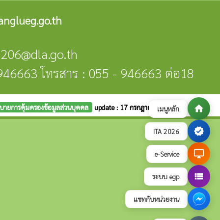
nglueg.go.th
0206@dla.go.th
- 946663 โทรสาร : 055 - 946663 ต่อ18
บายการคุ้มครองข้อมูลส่วนบุคคล
update : 17 กรกฎาคม 2569
home
เมนูหลัก
verified
ITA 2026
desktop_windows
e-Service
view_list
ระบบ egp
แชทกับหน่วยงาน